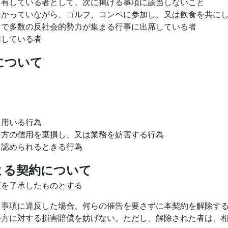
を有している者として、次に掲げる事項に該当しないこと
分かっていながら、ゴルフ、コンペに参加し、又は飲食を共に
目で多数の反社会的勢力が集まる行事に出席している者
加している者
について
を用いる行為
手方の信用を棄損し、又は業務を妨害する行為
と認められるときる行為
よる契約について
項を了承したものとする
る事項に違反した場合、何らの催告を要さずに本契約を解除す
手方に対する損害賠償を妨げない。ただし、解除された者は、